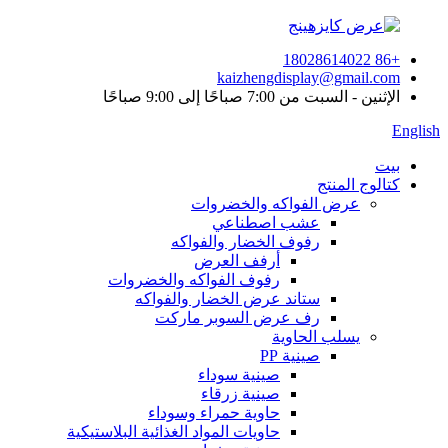
+86 18028614022
kaizhengdisplay@gmail.com
الإثنين - السبت من 7:00 صباحًا إلى 9:00 صباحًا
English
بيت
كتالوج المنتج
عرض الفواكه والخضروات
عشب اصطناعي
رفوف الخضار والفواكه
أرفف العرض
رفوف الفواكه والخضروات
ستاند عرض الخضار والفواكه
رف عرض السوبر ماركت
يسلب الحاوية
صينية PP
صينية سوداء
صينية زرقاء
حاوية حمراء وسوداء
حاويات المواد الغذائية البلاستيكية