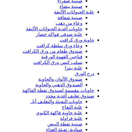
صينية صفراء
صينية بيضاء
علبة الحيوانات الأليفة
صينية شفافة
وعاء من ذهب
حاويات أغذية الحيوانات الأليفة
علبة صدفي فواكه خضار
حاوية ورق كرافت
وعاء ورق سلطة كرافت
صندوق طعام من ورق الكرافت
فناجين القهوة الورقية
يسلب كيس ورق الكرافت
علبة بيتزا
درج الورق
صندوق الألوان والحاوية
الصندوق الذهبي والحاوية
حاويات مقسمة لصندوق نفطة الفاكهة
صندوق تغليف أغذية محدد
حاويات التعبئة والتغليف أبل
علبة التفاح
علبة حاوية فاكهة الكيوي
علبة فراولة
صينية نفطة البيض
صناديق تعبئة الغداء