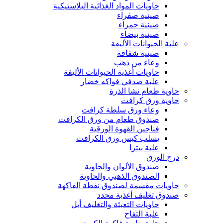
حاويات المواد الغذائية البلاستيكية
صينية صفراء
صينية حمراء
صينية بيضاء
علبة الحيوانات الأليفة
صينية شفافة
وعاء من ذهب
حاويات أغذية الحيوانات الأليفة
علبة صدفي فواكه خضار
حاوية طعام نشا الذرة
حاوية ورق كرافت
وعاء ورق سلطة كرافت
صندوق طعام من ورق الكرافت
فناجين القهوة الورقية
يسلب كيس ورق الكرافت
علبة بيتزا
درج الورق
صندوق الألوان والحاوية
الصندوق الذهبي والحاوية
حاويات مقسمة لصندوق نفطة الفاكهة
صندوق تغليف أغذية محدد
حاويات التعبئة والتغليف أبل
علبة التفاح