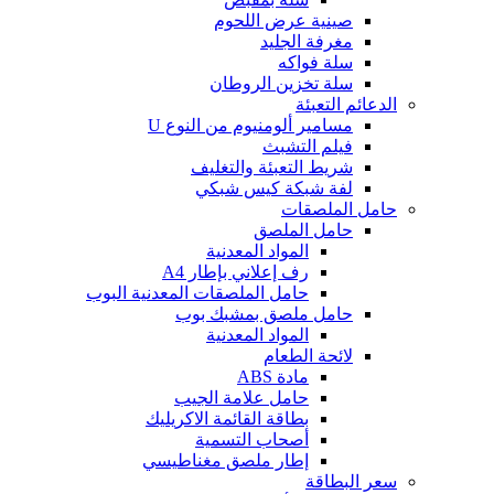
صينية عرض اللحوم
مغرفة الجليد
سلة فواكه
سلة تخزين الروطان
الدعائم التعبئة
مسامير ألومنيوم من النوع U
فيلم التشبث
شريط التعبئة والتغليف
لفة شبكة كيس شبكي
حامل الملصقات
حامل الملصق
المواد المعدنية
رف إعلاني بإطار A4
حامل الملصقات المعدنية البوب
حامل ملصق بمشبك بوب
المواد المعدنية
لائحة الطعام
مادة ABS
حامل علامة الجيب
بطاقة القائمة الاكريليك
أصحاب التسمية
إطار ملصق مغناطيسي
سعر البطاقة