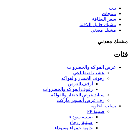
بيت
منتجات
سعر البطاقة
مشبك حامل اللافتة
مشبك معدني
مشبك معدني
فئات
عرض الفواكه والخضروات
عشب اصطناعي
رفوف الخضار والفواكه
أرفف العرض
رفوف الفواكه والخضروات
ستاند عرض الخضار والفواكه
رف عرض السوبر ماركت
يسلب الحاوية
صينية PP
صينية سوداء
صينية زرقاء
حاوية حمراء وسوداء