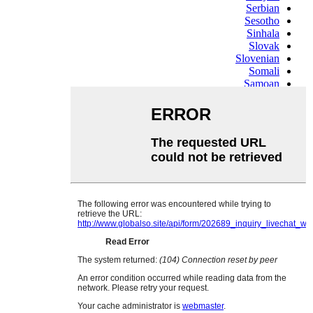
Serbian
Sesotho
Sinhala
Slovak
Slovenian
Somali
Samoan
Scots Gaelic
Shona
Sindhi
Sundanese
Swahili
Tajik
Tamil
Telugu
Thai
Ukrainian
Urdu
Uzbek
Vietnamese
Welsh
Xhosa
Yiddish
Yoruba
Zulu