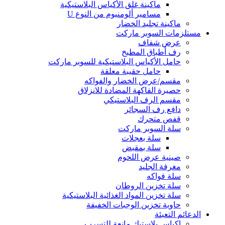
ماكينة غلق الأكياس البلاستيكية
مسامير ألومنيوم من النوع U
ماكينة تجليد الخضار
مستلزمات السوبر ماركت
عرض شفاف
رف أطباق المطبخ
حامل الأكياس البلاستيكية للسوبر ماركت
حامل حقيبة معلقة
مقسم/عرض الخضار والفواكه
حصيرة الفاكهة المضادة للانزلاق
مقسم الرف البلاستيكي
دافع رف السجائر
قفص متحرك
سلة السوبر ماركت
سلة بعجلات
سلة بمقبض
صينية عرض اللحوم
مغرفة الجليد
سلة فواكه
سلة تخزين الروطان
سلة تخزين المواد الغذائية البلاستيكية
حاوية تخزين الوجبات الخفيفة
الدعائم التعبئة
اكياس بلاستيك مانعة للتسرب