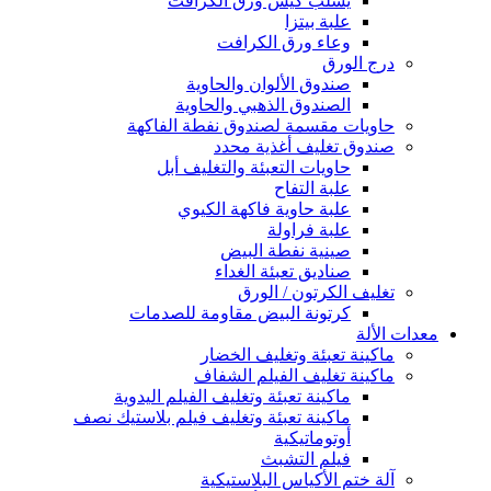
يسلب كيس ورق الكرافت
علبة بيتزا
وعاء ورق الكرافت
درج الورق
صندوق الألوان والحاوية
الصندوق الذهبي والحاوية
حاويات مقسمة لصندوق نفطة الفاكهة
صندوق تغليف أغذية محدد
حاويات التعبئة والتغليف أبل
علبة التفاح
علبة حاوية فاكهة الكيوي
علبة فراولة
صينية نفطة البيض
صناديق تعبئة الغداء
تغليف الكرتون / الورق
كرتونة البيض مقاومة للصدمات
معدات الألة
ماكينة تعبئة وتغليف الخضار
ماكينة تغليف الفيلم الشفاف
ماكينة تعبئة وتغليف الفيلم اليدوية
ماكينة تعبئة وتغليف فيلم بلاستيك نصف
أوتوماتيكية
فيلم التشبث
آلة ختم الأكياس البلاستيكية