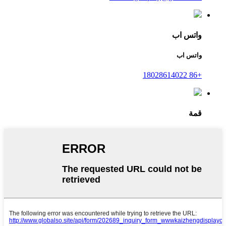
واتس اب
واتس اب
+86 18028614022
قمة