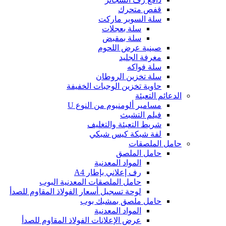
قفص متحرك
سلة السوبر ماركت
سلة بعجلات
سلة بمقبض
صينية عرض اللحوم
مغرفة الجليد
سلة فواكه
سلة تخزين الروطان
حاوية تخزين الوجبات الخفيفة
الدعائم التعبئة
مسامير ألومنيوم من النوع U
فيلم التشبث
شريط التعبئة والتغليف
لفة شبكة كيس شبكي
حامل الملصقات
حامل الملصق
المواد المعدنية
رف إعلاني بإطار A4
حامل الملصقات المعدنية البوب
لوحة تسجيل أسعار الفولاذ المقاوم للصدأ
حامل ملصق بمشبك بوب
المواد المعدنية
عرض الإعلانات الفولاذ المقاوم للصدأ