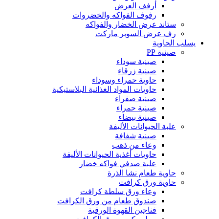
أرفف العرض
رفوف الفواكه والخضروات
ستاند عرض الخضار والفواكه
رف عرض السوبر ماركت
يسلب الحاوية
صينية PP
صينية سوداء
صينية زرقاء
حاوية حمراء وسوداء
حاويات المواد الغذائية البلاستيكية
صينية صفراء
صينية حمراء
صينية بيضاء
علبة الحيوانات الأليفة
صينية شفافة
وعاء من ذهب
حاويات أغذية الحيوانات الأليفة
علبة صدفي فواكه خضار
حاوية طعام نشا الذرة
حاوية ورق كرافت
وعاء ورق سلطة كرافت
صندوق طعام من ورق الكرافت
فناجين القهوة الورقية