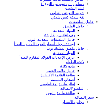
مسامير ألومنيوم من النوع U
فيلم التشبث
شريط التعبئة والتغليف
لفة شبكة كيس شبكي
حامل الملصقات
حامل الملصق
المواد المعدنية
رف إعلاني بإطار A4
حامل الملصقات المعدنية البوب
لوحة تسجيل أسعار الفولاذ المقاوم للصدأ
حامل ملصق بمشبك بوب
المواد المعدنية
عرض الإعلانات الفولاذ المقاوم للصدأ
لائحة الطعام
مادة ABS
حامل علامة الجيب
بطاقة القائمة الاكريليك
أصحاب التسمية
إطار ملصق مغناطيسي
الملصق/البطاقة
بطاقة ملصق البوب
سعر البطاقة
مجلس الأسعار