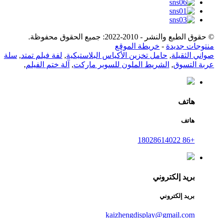
© حقوق الطبع والنشر - 2010-2022: جميع الحقوق محفوظة.
منتوجات جديدة
-
خريطة الموقع
صواني الثقيلة
,
حامل تخزين الأكياس البلاستيكية
,
لفة فيلم تمتد
,
سلة
عربة التسوق
,
الشريط الملون للسوبر ماركت
,
آلة ختم الفيلم
,
هاتف
هاتف
+86 18028614022
بريد إلكتروني
بريد إلكتروني
kaizhengdisplay@gmail.com