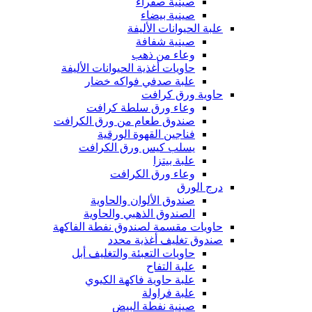
صينية صفراء
صينية بيضاء
علبة الحيوانات الأليفة
صينية شفافة
وعاء من ذهب
حاويات أغذية الحيوانات الأليفة
علبة صدفي فواكه خضار
حاوية ورق كرافت
وعاء ورق سلطة كرافت
صندوق طعام من ورق الكرافت
فناجين القهوة الورقية
يسلب كيس ورق الكرافت
علبة بيتزا
وعاء ورق الكرافت
درج الورق
صندوق الألوان والحاوية
الصندوق الذهبي والحاوية
حاويات مقسمة لصندوق نفطة الفاكهة
صندوق تغليف أغذية محدد
حاويات التعبئة والتغليف أبل
علبة التفاح
علبة حاوية فاكهة الكيوي
علبة فراولة
صينية نفطة البيض