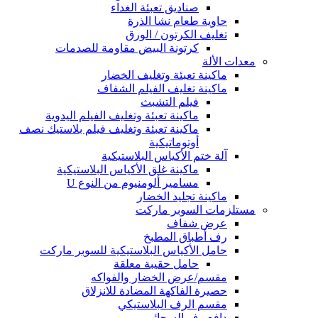
صناديق تعبئة الغداء
حاوية طعام نشا الذرة
تغليف الكرتون / الورق
كرتونة البيض مقاومة للصدمات
معدات الألة
ماكينة تعبئة وتغليف الخضار
ماكينة تغليف الفيلم الشفاف
فيلم التشبث
ماكينة تعبئة وتغليف الفيلم اليدوية
ماكينة تعبئة وتغليف فيلم بلاستيك نصف
أوتوماتيكية
آلة ختم الأكياس البلاستيكية
ماكينة غلق الأكياس البلاستيكية
مسامير ألومنيوم من النوع U
ماكينة تجليد الخضار
مستلزمات السوبر ماركت
عرض شفاف
رف أطباق المطبخ
حامل الأكياس البلاستيكية للسوبر ماركت
حامل حقيبة معلقة
مقسم/عرض الخضار والفواكه
حصيرة الفاكهة المضادة للانزلاق
مقسم الرف البلاستيكي
دافع رف السجائر