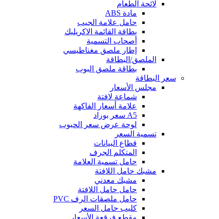
لائحة الطعام
مادة ABS
حامل علامة الجيب
بطاقة القائمة الاكريليك
أصحاب التسمية
إطار ملصق مغناطيسي
الملصق/البطاقة
بطاقة ملصق البوب
سعر البطاقة
مجلس الأسعار
شماعة لافتة
علامة أسعار الفاكهة
A5 سعر بوراد
لوحة عرض سعر الحبوب
تسمية السعر
قطاع البيانات
المتكلم الجرف
حامل تسمية العلامة
مشبك حامل اللافتة
مشبك معدني
حامل حامل اللافتة
حامل ملصقات الرف PVC
كليب حامل السعر
مقطع فرقعة الأسعار