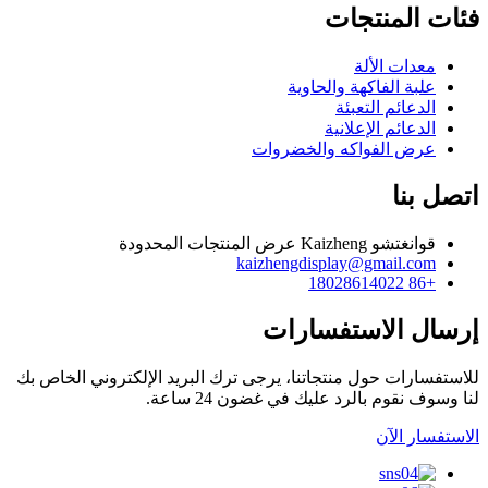
فئات المنتجات
معدات الألة
علبة الفاكهة والحاوية
الدعائم التعبئة
الدعائم الإعلانية
عرض الفواكه والخضروات
اتصل بنا
قوانغتشو Kaizheng عرض المنتجات المحدودة
kaizhengdisplay@gmail.com
+86 18028614022
إرسال الاستفسارات
للاستفسارات حول منتجاتنا، يرجى ترك البريد الإلكتروني الخاص بك
لنا وسوف نقوم بالرد عليك في غضون 24 ساعة.
الاستفسار الآن