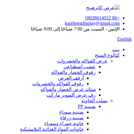
+86 18028614022
kaizhengdisplay@gmail.com
الإثنين - السبت من 7:00 صباحًا إلى 9:00 صباحًا
English
بيت
كتالوج المنتج
عرض الفواكه والخضروات
عشب اصطناعي
رفوف الخضار والفواكه
أرفف العرض
رفوف الفواكه والخضروات
ستاند عرض الخضار والفواكه
رف عرض السوبر ماركت
يسلب الحاوية
صينية PP
صينية سوداء
صينية زرقاء
حاوية حمراء وسوداء
حاويات المواد الغذائية البلاستيكية