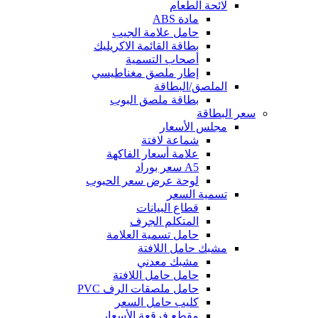
لائحة الطعام
مادة ABS
حامل علامة الجيب
بطاقة القائمة الاكريليك
أصحاب التسمية
إطار ملصق مغناطيسي
الملصق/البطاقة
بطاقة ملصق البوب
سعر البطاقة
مجلس الأسعار
شماعة لافتة
علامة أسعار الفاكهة
A5 سعر بوراد
لوحة عرض سعر الحبوب
تسمية السعر
قطاع البيانات
المتكلم الجرف
حامل تسمية العلامة
مشبك حامل اللافتة
مشبك معدني
حامل حامل اللافتة
حامل ملصقات الرف PVC
كليب حامل السعر
مقطع فرقعة الأسعار