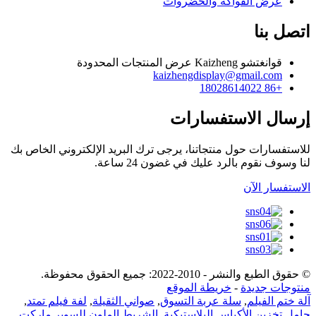
عرض الفواكه والخضروات
اتصل بنا
قوانغتشو Kaizheng عرض المنتجات المحدودة
kaizhengdisplay@gmail.com
+86 18028614022
إرسال الاستفسارات
للاستفسارات حول منتجاتنا، يرجى ترك البريد الإلكتروني الخاص بك
لنا وسوف نقوم بالرد عليك في غضون 24 ساعة.
الاستفسار الآن
© حقوق الطبع والنشر - 2010-2022: جميع الحقوق محفوظة.
منتوجات جديدة
-
خريطة الموقع
آلة ختم الفيلم
,
سلة عربة التسوق
,
صواني الثقيلة
,
لفة فيلم تمتد
,
حامل تخزين الأكياس البلاستيكية
,
الشريط الملون للسوبر ماركت
,