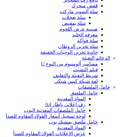
قفص متحرك
سلة السوبر ماركت
سلة بعجلات
سلة بمقبض
صينية عرض اللحوم
مغرفة الجليد
سلة فواكه
سلة تخزين الروطان
حاوية تخزين الوجبات الخفيفة
الدعائم التعبئة
مسامير ألومنيوم من النوع U
فيلم التشبث
شريط التعبئة والتغليف
لفة شبكة كيس شبكي
حامل الملصقات
حامل الملصق
المواد المعدنية
رف إعلاني بإطار A4
حامل الملصقات المعدنية البوب
لوحة تسجيل أسعار الفولاذ المقاوم للصدأ
حامل ملصق بمشبك بوب
المواد المعدنية
عرض الإعلانات الفولاذ المقاوم للصدأ