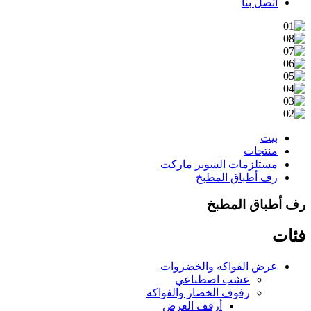
اتصل بنا
بيت
منتجات
مستلزمات السوبر ماركت
رف أطباق المطبخ
رف أطباق المطبخ
فئات
عرض الفواكه والخضروات
عشب اصطناعي
رفوف الخضار والفواكه
أرفف العرض