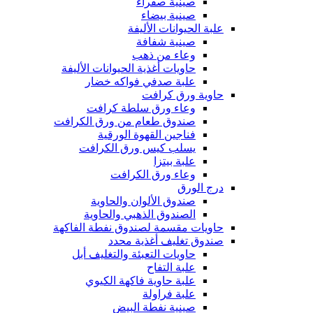
صينية صفراء
صينية بيضاء
علبة الحيوانات الأليفة
صينية شفافة
وعاء من ذهب
حاويات أغذية الحيوانات الأليفة
علبة صدفي فواكه خضار
حاوية ورق كرافت
وعاء ورق سلطة كرافت
صندوق طعام من ورق الكرافت
فناجين القهوة الورقية
يسلب كيس ورق الكرافت
علبة بيتزا
وعاء ورق الكرافت
درج الورق
صندوق الألوان والحاوية
الصندوق الذهبي والحاوية
حاويات مقسمة لصندوق نفطة الفاكهة
صندوق تغليف أغذية محدد
حاويات التعبئة والتغليف أبل
علبة التفاح
علبة حاوية فاكهة الكيوي
علبة فراولة
صينية نفطة البيض