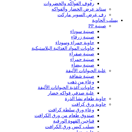
رفوف الفواكه والخضروات
ستاند عرض الخضار والفواكه
رف عرض السوبر ماركت
يسلب الحاوية
صينية PP
صينية سوداء
صينية زرقاء
حاوية حمراء وسوداء
حاويات المواد الغذائية البلاستيكية
صينية صفراء
صينية حمراء
صينية بيضاء
علبة الحيوانات الأليفة
صينية شفافة
وعاء من ذهب
حاويات أغذية الحيوانات الأليفة
علبة صدفي فواكه خضار
حاوية طعام نشا الذرة
حاوية ورق كرافت
وعاء ورق سلطة كرافت
صندوق طعام من ورق الكرافت
فناجين القهوة الورقية
يسلب كيس ورق الكرافت