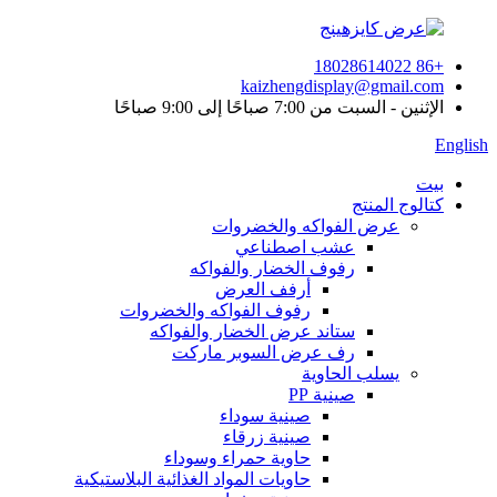
+86 18028614022
kaizhengdisplay@gmail.com
الإثنين - السبت من 7:00 صباحًا إلى 9:00 صباحًا
English
بيت
كتالوج المنتج
عرض الفواكه والخضروات
عشب اصطناعي
رفوف الخضار والفواكه
أرفف العرض
رفوف الفواكه والخضروات
ستاند عرض الخضار والفواكه
رف عرض السوبر ماركت
يسلب الحاوية
صينية PP
صينية سوداء
صينية زرقاء
حاوية حمراء وسوداء
حاويات المواد الغذائية البلاستيكية