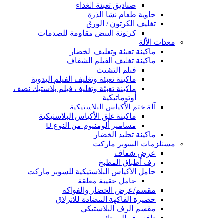
صناديق تعبئة الغداء
حاوية طعام نشا الذرة
تغليف الكرتون / الورق
كرتونة البيض مقاومة للصدمات
معدات الألة
ماكينة تعبئة وتغليف الخضار
ماكينة تغليف الفيلم الشفاف
فيلم التشبث
ماكينة تعبئة وتغليف الفيلم اليدوية
ماكينة تعبئة وتغليف فيلم بلاستيك نصف
أوتوماتيكية
آلة ختم الأكياس البلاستيكية
ماكينة غلق الأكياس البلاستيكية
مسامير ألومنيوم من النوع U
ماكينة تجليد الخضار
مستلزمات السوبر ماركت
عرض شفاف
رف أطباق المطبخ
حامل الأكياس البلاستيكية للسوبر ماركت
حامل حقيبة معلقة
مقسم/عرض الخضار والفواكه
حصيرة الفاكهة المضادة للانزلاق
مقسم الرف البلاستيكي
دافع رف السجائر