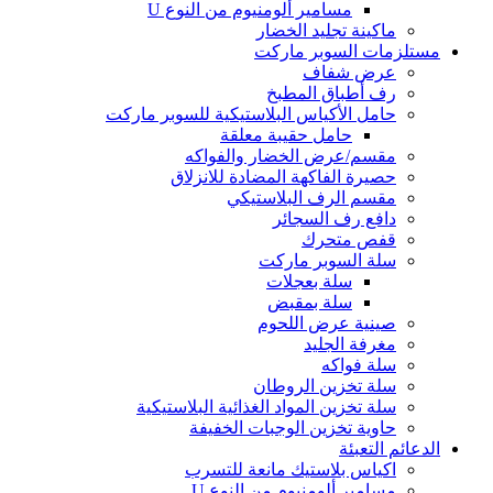
مسامير ألومنيوم من النوع U
ماكينة تجليد الخضار
مستلزمات السوبر ماركت
عرض شفاف
رف أطباق المطبخ
حامل الأكياس البلاستيكية للسوبر ماركت
حامل حقيبة معلقة
مقسم/عرض الخضار والفواكه
حصيرة الفاكهة المضادة للانزلاق
مقسم الرف البلاستيكي
دافع رف السجائر
قفص متحرك
سلة السوبر ماركت
سلة بعجلات
سلة بمقبض
صينية عرض اللحوم
مغرفة الجليد
سلة فواكه
سلة تخزين الروطان
سلة تخزين المواد الغذائية البلاستيكية
حاوية تخزين الوجبات الخفيفة
الدعائم التعبئة
اكياس بلاستيك مانعة للتسرب
مسامير ألومنيوم من النوع U