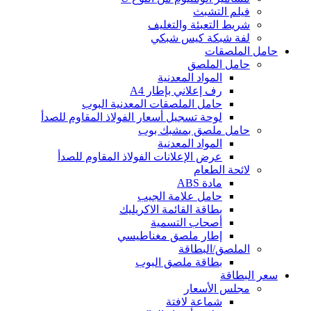
فيلم التشبث
شريط التعبئة والتغليف
لفة شبكة كيس شبكي
حامل الملصقات
حامل الملصق
المواد المعدنية
رف إعلاني بإطار A4
حامل الملصقات المعدنية البوب
لوحة تسجيل أسعار الفولاذ المقاوم للصدأ
حامل ملصق بمشبك بوب
المواد المعدنية
عرض الإعلانات الفولاذ المقاوم للصدأ
لائحة الطعام
مادة ABS
حامل علامة الجيب
بطاقة القائمة الاكريليك
أصحاب التسمية
إطار ملصق مغناطيسي
الملصق/البطاقة
بطاقة ملصق البوب
سعر البطاقة
مجلس الأسعار
شماعة لافتة