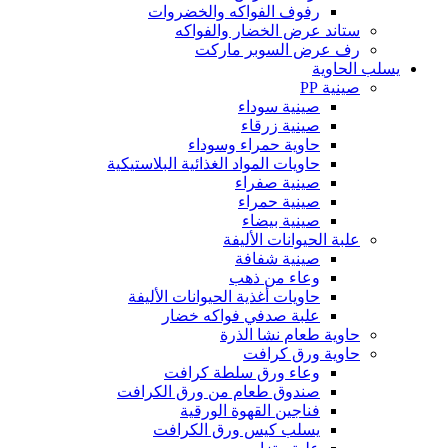
رفوف الفواكه والخضروات
ستاند عرض الخضار والفواكه
رف عرض السوبر ماركت
يسلب الحاوية
صينية PP
صينية سوداء
صينية زرقاء
حاوية حمراء وسوداء
حاويات المواد الغذائية البلاستيكية
صينية صفراء
صينية حمراء
صينية بيضاء
علبة الحيوانات الأليفة
صينية شفافة
وعاء من ذهب
حاويات أغذية الحيوانات الأليفة
علبة صدفي فواكه خضار
حاوية طعام نشا الذرة
حاوية ورق كرافت
وعاء ورق سلطة كرافت
صندوق طعام من ورق الكرافت
فناجين القهوة الورقية
يسلب كيس ورق الكرافت