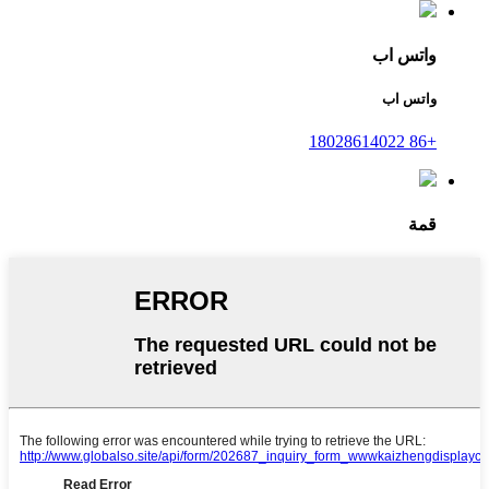
واتس اب
واتس اب
+86 18028614022
قمة