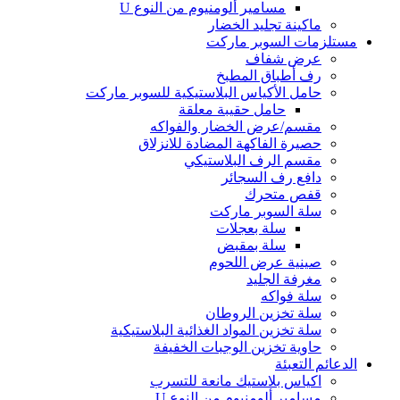
مسامير ألومنيوم من النوع U
ماكينة تجليد الخضار
مستلزمات السوبر ماركت
عرض شفاف
رف أطباق المطبخ
حامل الأكياس البلاستيكية للسوبر ماركت
حامل حقيبة معلقة
مقسم/عرض الخضار والفواكه
حصيرة الفاكهة المضادة للانزلاق
مقسم الرف البلاستيكي
دافع رف السجائر
قفص متحرك
سلة السوبر ماركت
سلة بعجلات
سلة بمقبض
صينية عرض اللحوم
مغرفة الجليد
سلة فواكه
سلة تخزين الروطان
سلة تخزين المواد الغذائية البلاستيكية
حاوية تخزين الوجبات الخفيفة
الدعائم التعبئة
اكياس بلاستيك مانعة للتسرب
مسامير ألومنيوم من النوع U