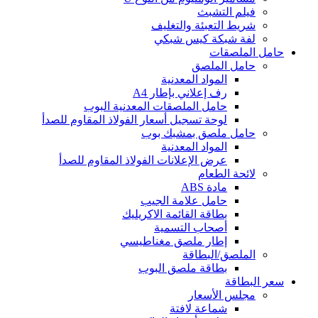
فيلم التشبث
شريط التعبئة والتغليف
لفة شبكة كيس شبكي
حامل الملصقات
حامل الملصق
المواد المعدنية
رف إعلاني بإطار A4
حامل الملصقات المعدنية البوب
لوحة تسجيل أسعار الفولاذ المقاوم للصدأ
حامل ملصق بمشبك بوب
المواد المعدنية
عرض الإعلانات الفولاذ المقاوم للصدأ
لائحة الطعام
مادة ABS
حامل علامة الجيب
بطاقة القائمة الاكريليك
أصحاب التسمية
إطار ملصق مغناطيسي
الملصق/البطاقة
بطاقة ملصق البوب
سعر البطاقة
مجلس الأسعار
شماعة لافتة