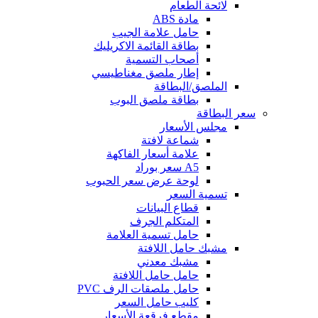
لائحة الطعام
مادة ABS
حامل علامة الجيب
بطاقة القائمة الاكريليك
أصحاب التسمية
إطار ملصق مغناطيسي
الملصق/البطاقة
بطاقة ملصق البوب
سعر البطاقة
مجلس الأسعار
شماعة لافتة
علامة أسعار الفاكهة
A5 سعر بوراد
لوحة عرض سعر الحبوب
تسمية السعر
قطاع البيانات
المتكلم الجرف
حامل تسمية العلامة
مشبك حامل اللافتة
مشبك معدني
حامل حامل اللافتة
حامل ملصقات الرف PVC
كليب حامل السعر
مقطع فرقعة الأسعار