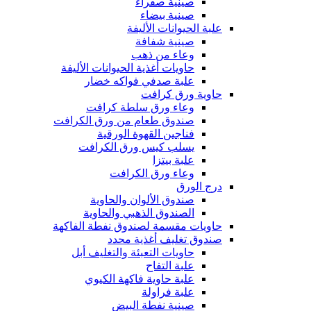
صينية صفراء
صينية بيضاء
علبة الحيوانات الأليفة
صينية شفافة
وعاء من ذهب
حاويات أغذية الحيوانات الأليفة
علبة صدفي فواكه خضار
حاوية ورق كرافت
وعاء ورق سلطة كرافت
صندوق طعام من ورق الكرافت
فناجين القهوة الورقية
يسلب كيس ورق الكرافت
علبة بيتزا
وعاء ورق الكرافت
درج الورق
صندوق الألوان والحاوية
الصندوق الذهبي والحاوية
حاويات مقسمة لصندوق نفطة الفاكهة
صندوق تغليف أغذية محدد
حاويات التعبئة والتغليف أبل
علبة التفاح
علبة حاوية فاكهة الكيوي
علبة فراولة
صينية نفطة البيض