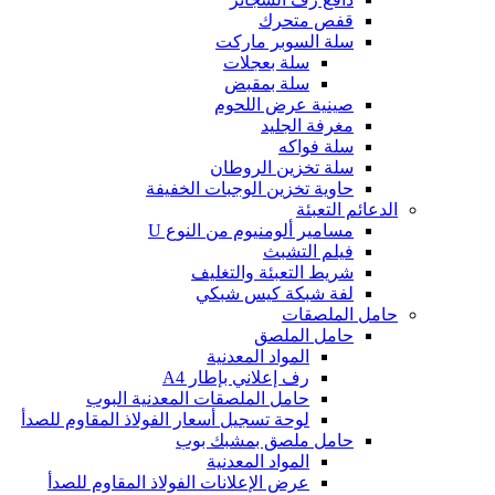
قفص متحرك
سلة السوبر ماركت
سلة بعجلات
سلة بمقبض
صينية عرض اللحوم
مغرفة الجليد
سلة فواكه
سلة تخزين الروطان
حاوية تخزين الوجبات الخفيفة
الدعائم التعبئة
مسامير ألومنيوم من النوع U
فيلم التشبث
شريط التعبئة والتغليف
لفة شبكة كيس شبكي
حامل الملصقات
حامل الملصق
المواد المعدنية
رف إعلاني بإطار A4
حامل الملصقات المعدنية البوب
لوحة تسجيل أسعار الفولاذ المقاوم للصدأ
حامل ملصق بمشبك بوب
المواد المعدنية
عرض الإعلانات الفولاذ المقاوم للصدأ