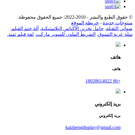
© حقوق الطبع والنشر - 2010-2022: جميع الحقوق محفوظة.
منتوجات جديدة
-
خريطة الموقع
صواني الثقيلة
,
حامل تخزين الأكياس البلاستيكية
,
آلة ختم الفيلم
,
سلة عربة التسوق
,
الشريط الملون للسوبر ماركت
,
لفة فيلم تمتد
,
هاتف
هاتف
+86 18028614022
بريد إلكتروني
بريد إلكتروني
kaizhengdisplay@gmail.com