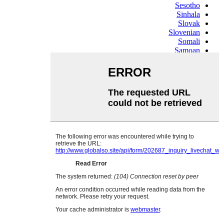
Sesotho
Sinhala
Slovak
Slovenian
Somali
Samoan
Scots Gaelic
Shona
Sindhi
Sundanese
Swahili
Tajik
Tamil
Telugu
Thai
Ukrainian
Urdu
Uzbek
Vietnamese
Welsh
Xhosa
Yiddish
Yoruba
Zulu
Kinyarwanda