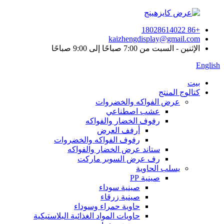
+86 18028614022
kaizhengdisplay@gmail.com
الإثنين - السبت من 7:00 صباحًا إلى 9:00 صباحًا
English
بيت
كتالوج المنتج
عرض الفواكه والخضروات
عشب اصطناعي
رفوف الخضار والفواكه
أرفف العرض
رفوف الفواكه والخضروات
ستاند عرض الخضار والفواكه
رف عرض السوبر ماركت
يسلب الحاوية
صينية PP
صينية سوداء
صينية زرقاء
حاوية حمراء وسوداء
حاويات المواد الغذائية البلاستيكية