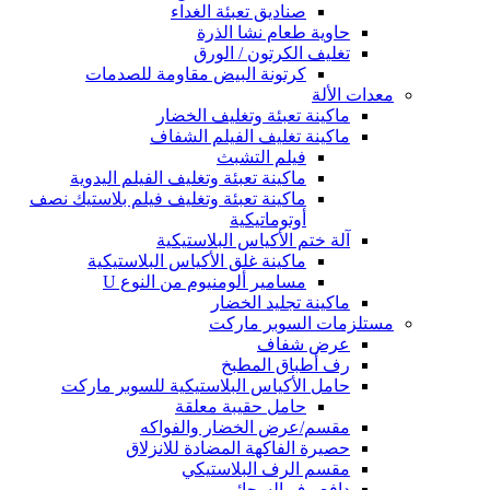
صناديق تعبئة الغداء
حاوية طعام نشا الذرة
تغليف الكرتون / الورق
كرتونة البيض مقاومة للصدمات
معدات الألة
ماكينة تعبئة وتغليف الخضار
ماكينة تغليف الفيلم الشفاف
فيلم التشبث
ماكينة تعبئة وتغليف الفيلم اليدوية
ماكينة تعبئة وتغليف فيلم بلاستيك نصف
أوتوماتيكية
آلة ختم الأكياس البلاستيكية
ماكينة غلق الأكياس البلاستيكية
مسامير ألومنيوم من النوع U
ماكينة تجليد الخضار
مستلزمات السوبر ماركت
عرض شفاف
رف أطباق المطبخ
حامل الأكياس البلاستيكية للسوبر ماركت
حامل حقيبة معلقة
مقسم/عرض الخضار والفواكه
حصيرة الفاكهة المضادة للانزلاق
مقسم الرف البلاستيكي
دافع رف السجائر