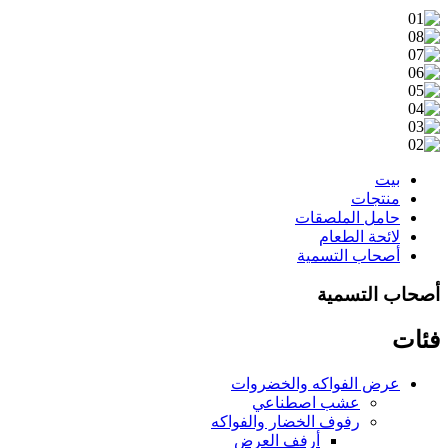
بيت
منتجات
حامل الملصقات
لائحة الطعام
أصحاب التسمية
أصحاب التسمية
فئات
عرض الفواكه والخضروات
عشب اصطناعي
رفوف الخضار والفواكه
أرفف العرض