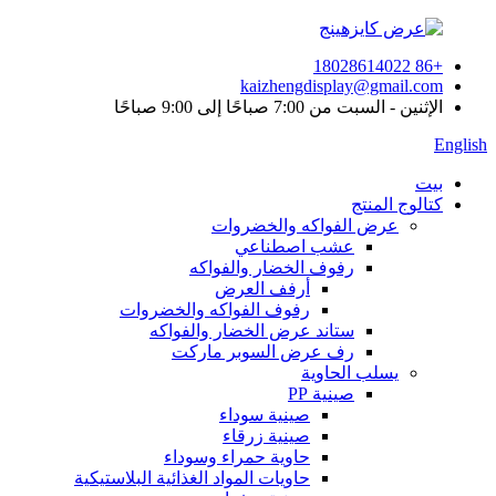
+86 18028614022
kaizhengdisplay@gmail.com
الإثنين - السبت من 7:00 صباحًا إلى 9:00 صباحًا
English
بيت
كتالوج المنتج
عرض الفواكه والخضروات
عشب اصطناعي
رفوف الخضار والفواكه
أرفف العرض
رفوف الفواكه والخضروات
ستاند عرض الخضار والفواكه
رف عرض السوبر ماركت
يسلب الحاوية
صينية PP
صينية سوداء
صينية زرقاء
حاوية حمراء وسوداء
حاويات المواد الغذائية البلاستيكية