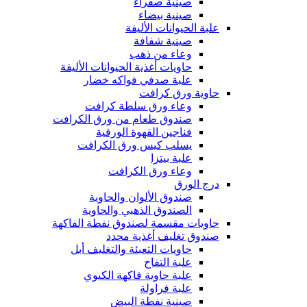
صينية صفراء
صينية بيضاء
علبة الحيوانات الأليفة
صينية شفافة
وعاء من ذهب
حاويات أغذية الحيوانات الأليفة
علبة صدفي فواكه خضار
حاوية ورق كرافت
وعاء ورق سلطة كرافت
صندوق طعام من ورق الكرافت
فناجين القهوة الورقية
يسلب كيس ورق الكرافت
علبة بيتزا
وعاء ورق الكرافت
درج الورق
صندوق الألوان والحاوية
الصندوق الذهبي والحاوية
حاويات مقسمة لصندوق نفطة الفاكهة
صندوق تغليف أغذية محدد
حاويات التعبئة والتغليف أبل
علبة التفاح
علبة حاوية فاكهة الكيوي
علبة فراولة
صينية نفطة البيض