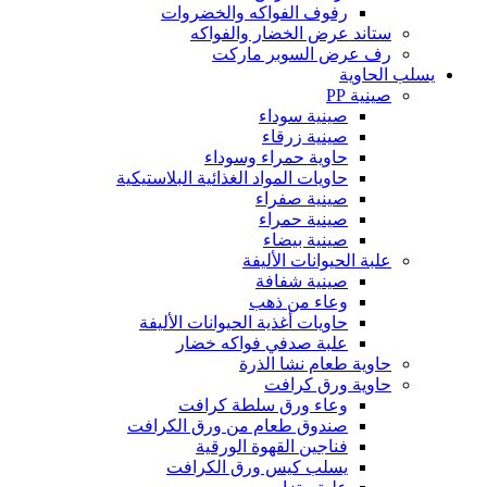
رفوف الفواكه والخضروات
ستاند عرض الخضار والفواكه
رف عرض السوبر ماركت
يسلب الحاوية
صينية PP
صينية سوداء
صينية زرقاء
حاوية حمراء وسوداء
حاويات المواد الغذائية البلاستيكية
صينية صفراء
صينية حمراء
صينية بيضاء
علبة الحيوانات الأليفة
صينية شفافة
وعاء من ذهب
حاويات أغذية الحيوانات الأليفة
علبة صدفي فواكه خضار
حاوية طعام نشا الذرة
حاوية ورق كرافت
وعاء ورق سلطة كرافت
صندوق طعام من ورق الكرافت
فناجين القهوة الورقية
يسلب كيس ورق الكرافت