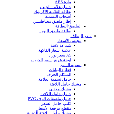
مادة ABS
حامل علامة الجيب
بطاقة القائمة الاكريليك
أصحاب التسمية
إطار ملصق مغناطيسي
الملصق/البطاقة
بطاقة ملصق البوب
سعر البطاقة
مجلس الأسعار
شماعة لافتة
علامة أسعار الفاكهة
A5 سعر بوراد
لوحة عرض سعر الحبوب
تسمية السعر
قطاع البيانات
المتكلم الجرف
حامل تسمية العلامة
مشبك حامل اللافتة
مشبك معدني
حامل حامل اللافتة
حامل ملصقات الرف PVC
كليب حامل السعر
مقطع فرقعة الأسعار
مشبك حامل اللافتة الذهبية