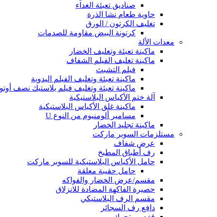
صناديق تعبئة الغداء
حاوية طعام نشا الذرة
تغليف الكرتون / الورق
كرتونة البيض مقاومة للصدمات
معدات الألة
ماكينة تعبئة وتغليف الخضار
ماكينة تغليف الفيلم الشفاف
فيلم التشبث
ماكينة تعبئة وتغليف الفيلم اليدوية
ماكينة تعبئة وتغليف فيلم بلاستيك نصف أوتوم
آلة ختم الأكياس البلاستيكية
ماكينة غلق الأكياس البلاستيكية
مسامير ألومنيوم من النوع U
ماكينة تجليد الخضار
مستلزمات السوبر ماركت
عرض شفاف
رف أطباق المطبخ
حامل الأكياس البلاستيكية للسوبر ماركت
حامل حقيبة معلقة
مقسم/عرض الخضار والفواكه
حصيرة الفاكهة المضادة للانزلاق
مقسم الرف البلاستيكي
دافع رف السجائر
قفص متحرك