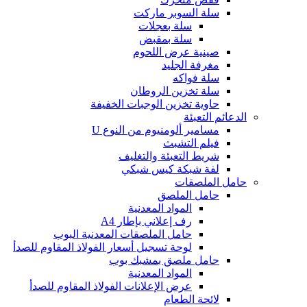
سلة السوبر ماركت
سلة بعجلات
سلة بمقبض
صينية عرض اللحوم
مغرفة الجليد
سلة فواكه
سلة تخزين الروطان
حاوية تخزين الوجبات الخفيفة
الدعائم التعبئة
مسامير ألومنيوم من النوع U
فيلم التشبث
شريط التعبئة والتغليف
لفة شبكة كيس شبكي
حامل الملصقات
حامل الملصق
المواد المعدنية
رف إعلاني بإطار A4
حامل الملصقات المعدنية البوب
لوحة تسجيل أسعار الفولاذ المقاوم للصدأ
حامل ملصق بمشبك بوب
المواد المعدنية
عرض الإعلانات الفولاذ المقاوم للصدأ
لائحة الطعام