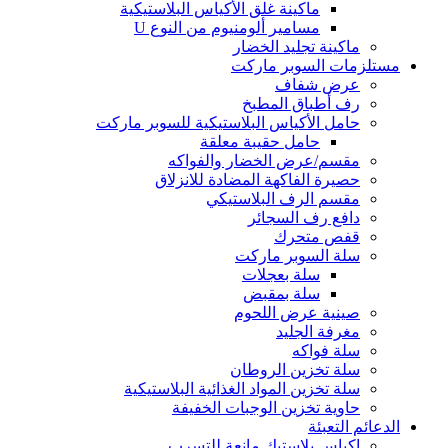
ماكينة غلق الأكياس البلاستيكية
مسامير ألومنيوم من النوع U
ماكينة تجليد الخضار
مستلزمات السوبر ماركت
عرض شفاف
رف أطباق المطبخ
حامل الأكياس البلاستيكية للسوبر ماركت
حامل حقيبة معلقة
مقسم/عرض الخضار والفواكه
حصيرة الفاكهة المضادة للانزلاق
مقسم الرف البلاستيكي
دافع رف السجائر
قفص متحرك
سلة السوبر ماركت
سلة بعجلات
سلة بمقبض
صينية عرض اللحوم
مغرفة الجليد
سلة فواكه
سلة تخزين الروطان
سلة تخزين المواد الغذائية البلاستيكية
حاوية تخزين الوجبات الخفيفة
الدعائم التعبئة
اكياس بلاستيك مانعة للتسرب