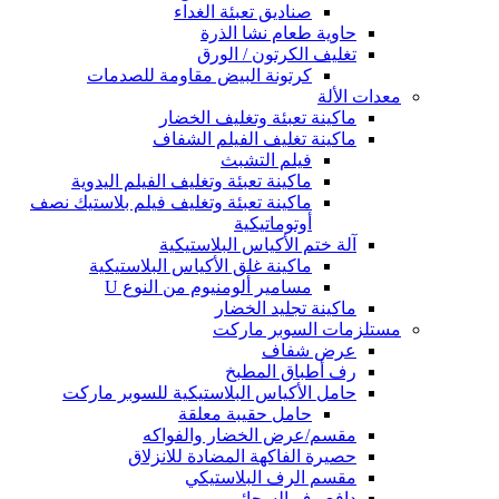
صناديق تعبئة الغداء
حاوية طعام نشا الذرة
تغليف الكرتون / الورق
كرتونة البيض مقاومة للصدمات
معدات الألة
ماكينة تعبئة وتغليف الخضار
ماكينة تغليف الفيلم الشفاف
فيلم التشبث
ماكينة تعبئة وتغليف الفيلم اليدوية
ماكينة تعبئة وتغليف فيلم بلاستيك نصف
أوتوماتيكية
آلة ختم الأكياس البلاستيكية
ماكينة غلق الأكياس البلاستيكية
مسامير ألومنيوم من النوع U
ماكينة تجليد الخضار
مستلزمات السوبر ماركت
عرض شفاف
رف أطباق المطبخ
حامل الأكياس البلاستيكية للسوبر ماركت
حامل حقيبة معلقة
مقسم/عرض الخضار والفواكه
حصيرة الفاكهة المضادة للانزلاق
مقسم الرف البلاستيكي
دافع رف السجائر