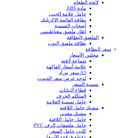
لائحة الطعام
مادة ABS
حامل علامة الجيب
بطاقة القائمة الاكريليك
أصحاب التسمية
إطار ملصق مغناطيسي
الملصق/البطاقة
بطاقة ملصق البوب
سعر البطاقة
مجلس الأسعار
شماعة لافتة
علامة أسعار الفاكهة
A5 سعر بوراد
لوحة عرض سعر الحبوب
تسمية السعر
قطاع البيانات
المتكلم الجرف
حامل تسمية العلامة
مشبك حامل اللافتة
مشبك معدني
حامل حامل اللافتة
حامل ملصقات الرف PVC
كليب حامل السعر
مقطع فرقعة الأسعار