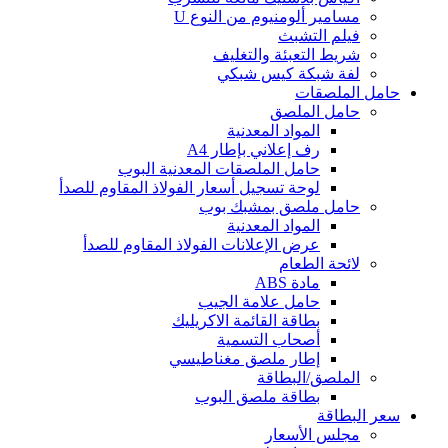
مسامير ألومنيوم من النوع U
فيلم التشبث
شريط التعبئة والتغليف
لفة شبكة كيس شبكي
حامل الملصقات
حامل الملصق
المواد المعدنية
رف إعلاني بإطار A4
حامل الملصقات المعدنية البوب
لوحة تسجيل أسعار الفولاذ المقاوم للصدأ
حامل ملصق بمشبك بوب
المواد المعدنية
عرض الإعلانات الفولاذ المقاوم للصدأ
لائحة الطعام
مادة ABS
حامل علامة الجيب
بطاقة القائمة الاكريليك
أصحاب التسمية
إطار ملصق مغناطيسي
الملصق/البطاقة
بطاقة ملصق البوب
سعر البطاقة
مجلس الأسعار