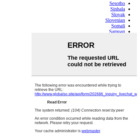
Sesotho
Sinhala
Slovak
Slovenian
Somali
Samoan
Scots Gaelic
Shona
Sindhi
Sundanese
Swahili
Tajik
Tamil
Telugu
Thai
Ukrainian
Urdu
Uzbek
Vietnamese
Welsh
Xhosa
Yiddish
Yoruba
Zulu
Kinyarwanda