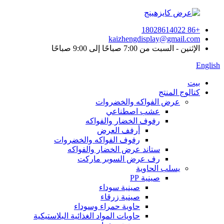
+86 18028614022
kaizhengdisplay@gmail.com
الإثنين - السبت من 7:00 صباحًا إلى 9:00 صباحًا
English
بيت
كتالوج المنتج
عرض الفواكه والخضروات
عشب اصطناعي
رفوف الخضار والفواكه
أرفف العرض
رفوف الفواكه والخضروات
ستاند عرض الخضار والفواكه
رف عرض السوبر ماركت
يسلب الحاوية
صينية PP
صينية سوداء
صينية زرقاء
حاوية حمراء وسوداء
حاويات المواد الغذائية البلاستيكية