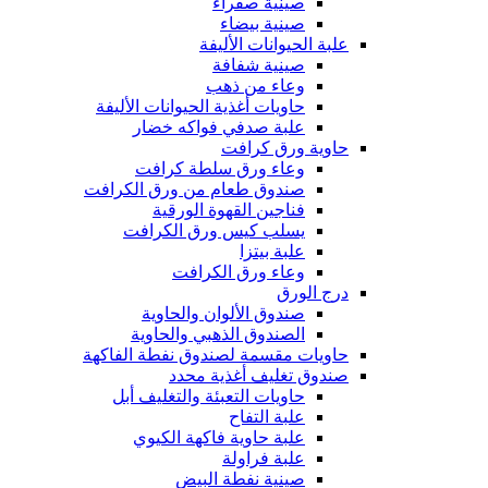
صينية صفراء
صينية بيضاء
علبة الحيوانات الأليفة
صينية شفافة
وعاء من ذهب
حاويات أغذية الحيوانات الأليفة
علبة صدفي فواكه خضار
حاوية ورق كرافت
وعاء ورق سلطة كرافت
صندوق طعام من ورق الكرافت
فناجين القهوة الورقية
يسلب كيس ورق الكرافت
علبة بيتزا
وعاء ورق الكرافت
درج الورق
صندوق الألوان والحاوية
الصندوق الذهبي والحاوية
حاويات مقسمة لصندوق نفطة الفاكهة
صندوق تغليف أغذية محدد
حاويات التعبئة والتغليف أبل
علبة التفاح
علبة حاوية فاكهة الكيوي
علبة فراولة
صينية نفطة البيض