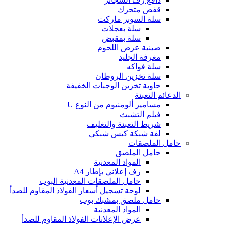
قفص متحرك
سلة السوبر ماركت
سلة بعجلات
سلة بمقبض
صينية عرض اللحوم
مغرفة الجليد
سلة فواكه
سلة تخزين الروطان
حاوية تخزين الوجبات الخفيفة
الدعائم التعبئة
مسامير ألومنيوم من النوع U
فيلم التشبث
شريط التعبئة والتغليف
لفة شبكة كيس شبكي
حامل الملصقات
حامل الملصق
المواد المعدنية
رف إعلاني بإطار A4
حامل الملصقات المعدنية البوب
لوحة تسجيل أسعار الفولاذ المقاوم للصدأ
حامل ملصق بمشبك بوب
المواد المعدنية
عرض الإعلانات الفولاذ المقاوم للصدأ