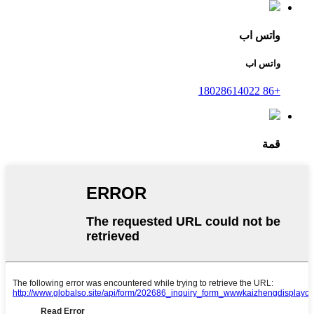
واتس اب
واتس اب
+86 18028614022
قمة