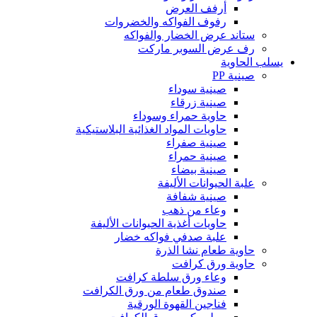
أرفف العرض
رفوف الفواكه والخضروات
ستاند عرض الخضار والفواكه
رف عرض السوبر ماركت
يسلب الحاوية
صينية PP
صينية سوداء
صينية زرقاء
حاوية حمراء وسوداء
حاويات المواد الغذائية البلاستيكية
صينية صفراء
صينية حمراء
صينية بيضاء
علبة الحيوانات الأليفة
صينية شفافة
وعاء من ذهب
حاويات أغذية الحيوانات الأليفة
علبة صدفي فواكه خضار
حاوية طعام نشا الذرة
حاوية ورق كرافت
وعاء ورق سلطة كرافت
صندوق طعام من ورق الكرافت
فناجين القهوة الورقية