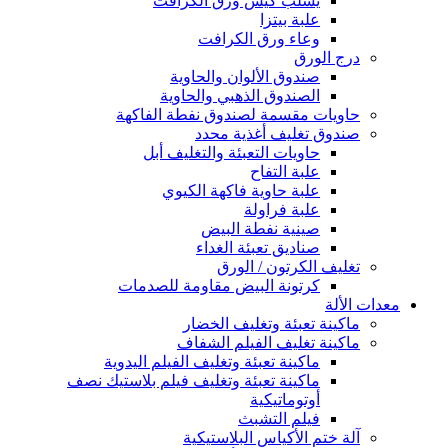
يسلب كيس ورق الكرافت
علبة بيتزا
وعاء ورق الكرافت
درج الورق
صندوق الألوان والحاوية
الصندوق الذهبي والحاوية
حاويات مقسمة لصندوق نفطة الفاكهة
صندوق تغليف أغذية محدد
حاويات التعبئة والتغليف أبل
علبة التفاح
علبة حاوية فاكهة الكيوي
علبة فراولة
صينية نفطة البيض
صناديق تعبئة الغداء
تغليف الكرتون / الورق
كرتونة البيض مقاومة للصدمات
معدات الألة
ماكينة تعبئة وتغليف الخضار
ماكينة تغليف الفيلم الشفاف
ماكينة تعبئة وتغليف الفيلم اليدوية
ماكينة تعبئة وتغليف فيلم بلاستيك نصف
أوتوماتيكية
فيلم التشبث
آلة ختم الأكياس البلاستيكية