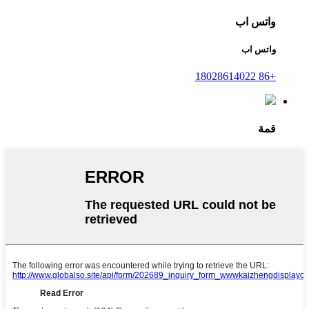
واتس اب
واتس اب
+86 18028614022
قمة