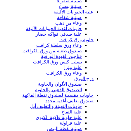
صينية صفراء
صينية بيضاء
علبة الحيوانات الأليفة
صينية شفافة
وعاء من ذهب
حاويات أغذية الحيوانات الأليفة
علبة صدفي فواكه خضار
حاوية ورق كرافت
وعاء ورق سلطة كرافت
صندوق طعام من ورق الكرافت
فناجين القهوة الورقية
يسلب كيس ورق الكرافت
علبة بيتزا
وعاء ورق الكرافت
درج الورق
صندوق الألوان والحاوية
الصندوق الذهبي والحاوية
حاويات مقسمة لصندوق نفطة الفاكهة
صندوق تغليف أغذية محدد
حاويات التعبئة والتغليف أبل
علبة التفاح
علبة حاوية فاكهة الكيوي
علبة فراولة
صينية نفطة البيض