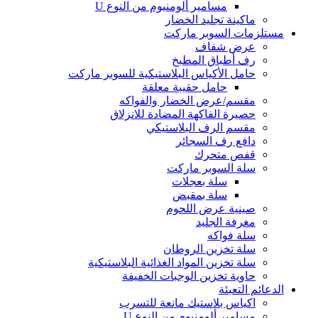
مسامير ألومنيوم من النوع U
ماكينة تجليد الخضار
مستلزمات السوبر ماركت
عرض شفاف
رف أطباق المطبخ
حامل الأكياس البلاستيكية للسوبر ماركت
حامل حقيبة معلقة
مقسم/عرض الخضار والفواكه
حصيرة الفاكهة المضادة للانزلاق
مقسم الرف البلاستيكي
دافع رف السجائر
قفص متحرك
سلة السوبر ماركت
سلة بعجلات
سلة بمقبض
صينية عرض اللحوم
مغرفة الجليد
سلة فواكه
سلة تخزين الروطان
سلة تخزين المواد الغذائية البلاستيكية
حاوية تخزين الوجبات الخفيفة
الدعائم التعبئة
اكياس بلاستيك مانعة للتسرب
مسامير ألومنيوم من النوع U