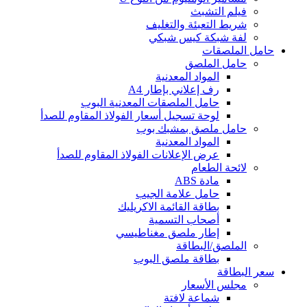
فيلم التشبث
شريط التعبئة والتغليف
لفة شبكة كيس شبكي
حامل الملصقات
حامل الملصق
المواد المعدنية
رف إعلاني بإطار A4
حامل الملصقات المعدنية البوب
لوحة تسجيل أسعار الفولاذ المقاوم للصدأ
حامل ملصق بمشبك بوب
المواد المعدنية
عرض الإعلانات الفولاذ المقاوم للصدأ
لائحة الطعام
مادة ABS
حامل علامة الجيب
بطاقة القائمة الاكريليك
أصحاب التسمية
إطار ملصق مغناطيسي
الملصق/البطاقة
بطاقة ملصق البوب
سعر البطاقة
مجلس الأسعار
شماعة لافتة