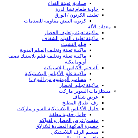
صناديق تعبئة الغداء
حاوية طعام نشا الذرة
تغليف الكرتون / الورق
كرتونة البيض مقاومة للصدمات
معدات الألة
ماكينة تعبئة وتغليف الخضار
ماكينة تغليف الفيلم الشفاف
فيلم التشبث
ماكينة تعبئة وتغليف الفيلم اليدوية
ماكينة تعبئة وتغليف فيلم بلاستيك نصف
أوتوماتيكية
آلة ختم الأكياس البلاستيكية
ماكينة غلق الأكياس البلاستيكية
مسامير ألومنيوم من النوع U
ماكينة تجليد الخضار
مستلزمات السوبر ماركت
عرض شفاف
رف أطباق المطبخ
حامل الأكياس البلاستيكية للسوبر ماركت
حامل حقيبة معلقة
مقسم/عرض الخضار والفواكه
حصيرة الفاكهة المضادة للانزلاق
مقسم الرف البلاستيكي
دافع رف السجائر