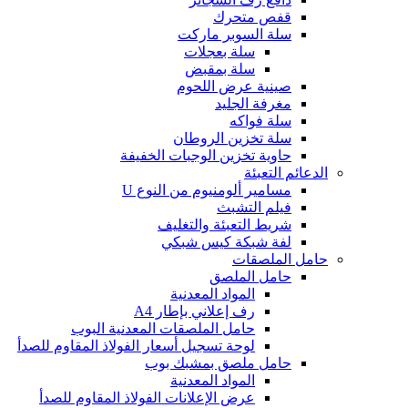
قفص متحرك
سلة السوبر ماركت
سلة بعجلات
سلة بمقبض
صينية عرض اللحوم
مغرفة الجليد
سلة فواكه
سلة تخزين الروطان
حاوية تخزين الوجبات الخفيفة
الدعائم التعبئة
مسامير ألومنيوم من النوع U
فيلم التشبث
شريط التعبئة والتغليف
لفة شبكة كيس شبكي
حامل الملصقات
حامل الملصق
المواد المعدنية
رف إعلاني بإطار A4
حامل الملصقات المعدنية البوب
لوحة تسجيل أسعار الفولاذ المقاوم للصدأ
حامل ملصق بمشبك بوب
المواد المعدنية
عرض الإعلانات الفولاذ المقاوم للصدأ