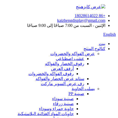
+86 18028614022
kaizhengdisplay@gmail.com
الإثنين - السبت من 7:00 صباحًا إلى 9:00 صباحًا
English
بيت
كتالوج المنتج
عرض الفواكه والخضروات
عشب اصطناعي
رفوف الخضار والفواكه
أرفف العرض
رفوف الفواكه والخضروات
ستاند عرض الخضار والفواكه
رف عرض السوبر ماركت
يسلب الحاوية
صينية PP
صينية سوداء
صينية زرقاء
حاوية حمراء وسوداء
حاويات المواد الغذائية البلاستيكية