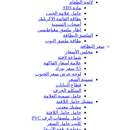
لائحة الطعام
مادة ABS
حامل علامة الجيب
بطاقة القائمة الاكريليك
أصحاب التسمية
إطار ملصق مغناطيسي
الملصق/البطاقة
بطاقة ملصق البوب
سعر البطاقة
مجلس الأسعار
شماعة لافتة
علامة أسعار الفاكهة
A5 سعر بوراد
لوحة عرض سعر الحبوب
تسمية السعر
قطاع البيانات
المتكلم الجرف
حامل تسمية العلامة
مشبك حامل اللافتة
مشبك معدني
حامل حامل اللافتة
حامل ملصقات الرف PVC
كليب حامل السعر
مقطع فرقعة الأسعار