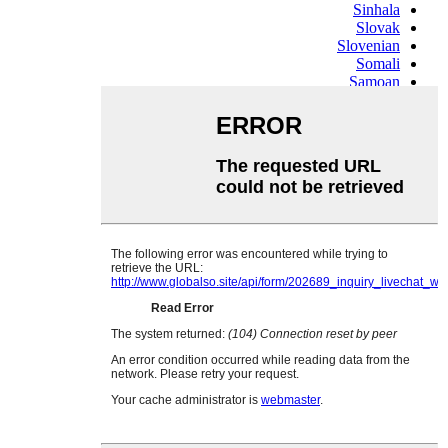
Sinhala
Slovak
Slovenian
Somali
Samoan
Scots Gaelic
Shona
Sindhi
Sundanese
Swahili
Tajik
Tamil
Telugu
Thai
Ukrainian
Urdu
Uzbek
Vietnamese
Welsh
Xhosa
Yiddish
Yoruba
Zulu
Kinyarwanda
Tatar