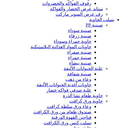
رفوف الفواكه والخضروات
ستاند عرض الخضار والفواكه
رف عرض السوبر ماركت
يسلب الحاوية
صينية PP
صينية سوداء
صينية زرقاء
حاوية حمراء وسوداء
حاويات المواد الغذائية البلاستيكية
صينية صفراء
صينية حمراء
صينية بيضاء
علبة الحيوانات الأليفة
صينية شفافة
وعاء من ذهب
حاويات أغذية الحيوانات الأليفة
علبة صدفي فواكه خضار
حاوية طعام نشا الذرة
حاوية ورق كرافت
وعاء ورق سلطة كرافت
صندوق طعام من ورق الكرافت
فناجين القهوة الورقية
يسلب كيس ورق الكرافت