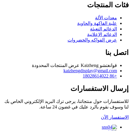
فئات المنتجات
معدات الألة
علبة الفاكهة والحاوية
الدعائم التعبئة
الدعائم الإعلانية
عرض الفواكه والخضروات
اتصل بنا
قوانغتشو Kaizheng عرض المنتجات المحدودة
kaizhengdisplay@gmail.com
+86 18028614022
إرسال الاستفسارات
للاستفسارات حول منتجاتنا، يرجى ترك البريد الإلكتروني الخاص بك
لنا وسوف نقوم بالرد عليك في غضون 24 ساعة.
الاستفسار الآن