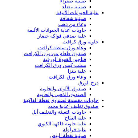
صينية صفراء
صينية بيضاء
علبة الحيوانات الأليفة
صينية شفافة
وعاء من ذهب
حاويات أغذية الحيوانات الأليفة
علبة صدفي فواكه خضار
حاوية ورق كرافت
وعاء ورق سلطة كرافت
صندوق طعام من ورق الكرافت
فناجين القهوة الورقية
يسلب كيس ورق الكرافت
علبة بيتزا
وعاء ورق الكرافت
درج الورق
صندوق الألوان والحاوية
الصندوق الذهبي والحاوية
حاويات مقسمة لصندوق نفطة الفاكهة
صندوق تغليف أغذية محدد
حاويات التعبئة والتغليف أبل
علبة التفاح
علبة حاوية فاكهة الكيوي
علبة فراولة
صينية نفطة البيض