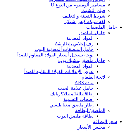
مسامير ألومنيوم من النوع U
فيلم التشبث
شريط التعبئة والتغليف
لفة شبكة كيس شبكي
حامل الملصقات
حامل الملصق
المواد المعدنية
رف إعلاني بإطار A4
حامل الملصقات المعدنية البوب
لوحة تسجيل أسعار الفولاذ المقاوم للصدأ
حامل ملصق بمشبك بوب
المواد المعدنية
عرض الإعلانات الفولاذ المقاوم للصدأ
لائحة الطعام
مادة ABS
حامل علامة الجيب
بطاقة القائمة الاكريليك
أصحاب التسمية
إطار ملصق مغناطيسي
الملصق/البطاقة
بطاقة ملصق البوب
سعر البطاقة
مجلس الأسعار