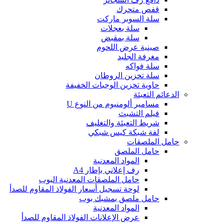
قفص متحرك
سلة السوبر ماركت
سلة بعجلات
سلة بمقبض
صينية عرض اللحوم
مغرفة الجليد
سلة فواكه
سلة تخزين الروطان
حاوية تخزين الوجبات الخفيفة
الدعائم التعبئة
مسامير ألومنيوم من النوع U
فيلم التشبث
شريط التعبئة والتغليف
لفة شبكة كيس شبكي
حامل الملصقات
حامل الملصق
المواد المعدنية
رف إعلاني بإطار A4
حامل الملصقات المعدنية البوب
لوحة تسجيل أسعار الفولاذ المقاوم للصدأ
حامل ملصق بمشبك بوب
المواد المعدنية
عرض الإعلانات الفولاذ المقاوم للصدأ