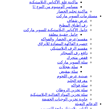
ماكينة غلق الأكياس البلاستيكية
مسامير ألومنيوم من النوع U
ماكينة تجليد الخضار
مستلزمات السوبر ماركت
عرض شفاف
رف أطباق المطبخ
حامل الأكياس البلاستيكية للسوبر ماركت
حامل حقيبة معلقة
مقسم/عرض الخضار والفواكه
حصيرة الفاكهة المضادة للانزلاق
مقسم الرف البلاستيكي
دافع رف السجائر
قفص متحرك
سلة السوبر ماركت
سلة بعجلات
سلة بمقبض
صينية عرض اللحوم
مغرفة الجليد
سلة فواكه
سلة تخزين الروطان
سلة تخزين المواد الغذائية البلاستيكية
حاوية تخزين الوجبات الخفيفة
الدعائم التعبئة
اكياس بلاستيك مانعة للتسرب