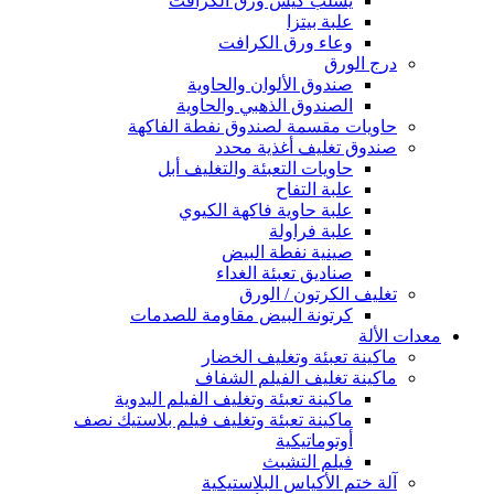
يسلب كيس ورق الكرافت
علبة بيتزا
وعاء ورق الكرافت
درج الورق
صندوق الألوان والحاوية
الصندوق الذهبي والحاوية
حاويات مقسمة لصندوق نفطة الفاكهة
صندوق تغليف أغذية محدد
حاويات التعبئة والتغليف أبل
علبة التفاح
علبة حاوية فاكهة الكيوي
علبة فراولة
صينية نفطة البيض
صناديق تعبئة الغداء
تغليف الكرتون / الورق
كرتونة البيض مقاومة للصدمات
معدات الألة
ماكينة تعبئة وتغليف الخضار
ماكينة تغليف الفيلم الشفاف
ماكينة تعبئة وتغليف الفيلم اليدوية
ماكينة تعبئة وتغليف فيلم بلاستيك نصف
أوتوماتيكية
فيلم التشبث
آلة ختم الأكياس البلاستيكية