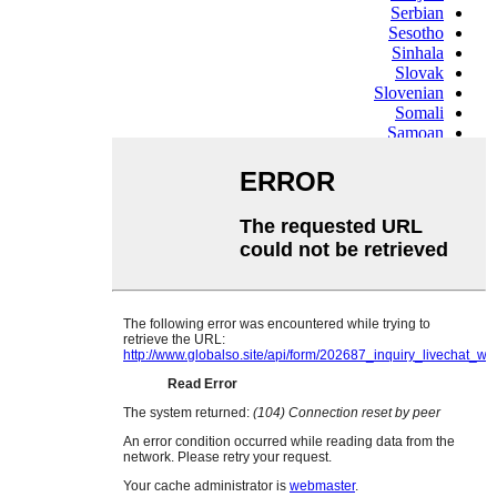
Serbian
Sesotho
Sinhala
Slovak
Slovenian
Somali
Samoan
Scots Gaelic
Shona
Sindhi
Sundanese
Swahili
Tajik
Tamil
Telugu
Thai
Ukrainian
Urdu
Uzbek
Vietnamese
Welsh
Xhosa
Yiddish
Yoruba
Zulu