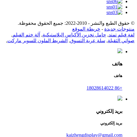
© حقوق الطبع والنشر - 2010-2022: جميع الحقوق محفوظة.
منتوجات جديدة
-
خريطة الموقع
لفة فيلم تمتد
,
حامل تخزين الأكياس البلاستيكية
,
آلة ختم الفيلم
,
صواني الثقيلة
,
سلة عربة التسوق
,
الشريط الملون للسوبر ماركت
,
هاتف
هاتف
+86 18028614022
بريد إلكتروني
بريد إلكتروني
kaizhengdisplay@gmail.com