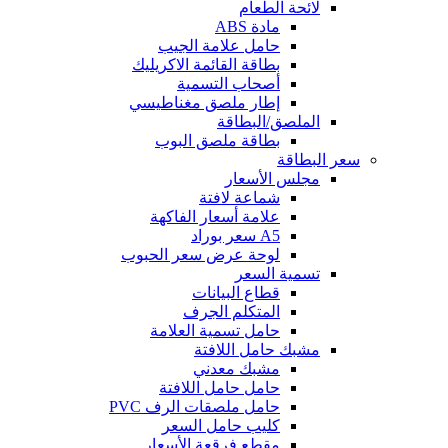
لائحة الطعام
مادة ABS
حامل علامة الجيب
بطاقة القائمة الاكريليك
أصحاب التسمية
إطار ملصق مغناطيسي
الملصق/البطاقة
بطاقة ملصق البوب
سعر البطاقة
مجلس الأسعار
شماعة لافتة
علامة أسعار الفاكهة
A5 سعر بوراد
لوحة عرض سعر الحبوب
تسمية السعر
قطاع البيانات
المتكلم الجرف
حامل تسمية العلامة
مشبك حامل اللافتة
مشبك معدني
حامل حامل اللافتة
حامل ملصقات الرف PVC
كليب حامل السعر
مقطع فرقعة الأسعار