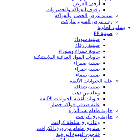
أرفف العرض
رفوف الفواكه والخضروات
ستاند عرض الخضار والفواكه
رف عرض السوبر ماركت
يسلب الحاوية
صينية PP
صينية سوداء
صينية زرقاء
حاوية حمراء وسوداء
حاويات المواد الغذائية البلاستيكية
صينية صفراء
صينية حمراء
صينية بيضاء
علبة الحيوانات الأليفة
صينية شفافة
وعاء من ذهب
حاويات أغذية الحيوانات الأليفة
علبة صدفي فواكه خضار
حاوية طعام نشا الذرة
حاوية ورق كرافت
وعاء ورق سلطة كرافت
صندوق طعام من ورق الكرافت
فناجين القهوة الورقية