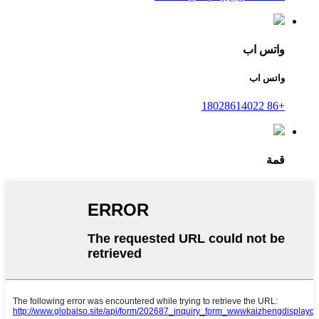
واتس اب
واتس اب
+86 18028614022
قمة