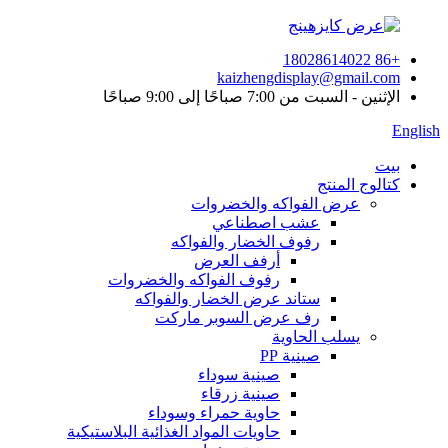
+86 18028614022
kaizhengdisplay@gmail.com
الإثنين - السبت من 7:00 صباحًا إلى 9:00 صباحًا
English
بيت
كتالوج المنتج
عرض الفواكه والخضروات
عشب اصطناعي
رفوف الخضار والفواكه
أرفف العرض
رفوف الفواكه والخضروات
ستاند عرض الخضار والفواكه
رف عرض السوبر ماركت
يسلب الحاوية
صينية PP
صينية سوداء
صينية زرقاء
حاوية حمراء وسوداء
حاويات المواد الغذائية البلاستيكية