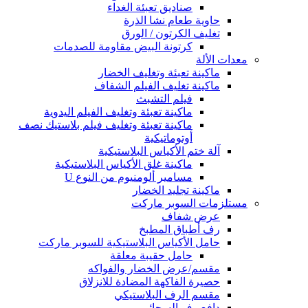
صناديق تعبئة الغداء
حاوية طعام نشا الذرة
تغليف الكرتون / الورق
كرتونة البيض مقاومة للصدمات
معدات الألة
ماكينة تعبئة وتغليف الخضار
ماكينة تغليف الفيلم الشفاف
فيلم التشبث
ماكينة تعبئة وتغليف الفيلم اليدوية
ماكينة تعبئة وتغليف فيلم بلاستيك نصف
أوتوماتيكية
آلة ختم الأكياس البلاستيكية
ماكينة غلق الأكياس البلاستيكية
مسامير ألومنيوم من النوع U
ماكينة تجليد الخضار
مستلزمات السوبر ماركت
عرض شفاف
رف أطباق المطبخ
حامل الأكياس البلاستيكية للسوبر ماركت
حامل حقيبة معلقة
مقسم/عرض الخضار والفواكه
حصيرة الفاكهة المضادة للانزلاق
مقسم الرف البلاستيكي
دافع رف السجائر