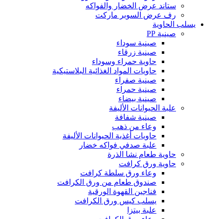
ستاند عرض الخضار والفواكه
رف عرض السوبر ماركت
يسلب الحاوية
صينية PP
صينية سوداء
صينية زرقاء
حاوية حمراء وسوداء
حاويات المواد الغذائية البلاستيكية
صينية صفراء
صينية حمراء
صينية بيضاء
علبة الحيوانات الأليفة
صينية شفافة
وعاء من ذهب
حاويات أغذية الحيوانات الأليفة
علبة صدفي فواكه خضار
حاوية طعام نشا الذرة
حاوية ورق كرافت
وعاء ورق سلطة كرافت
صندوق طعام من ورق الكرافت
فناجين القهوة الورقية
يسلب كيس ورق الكرافت
علبة بيتزا