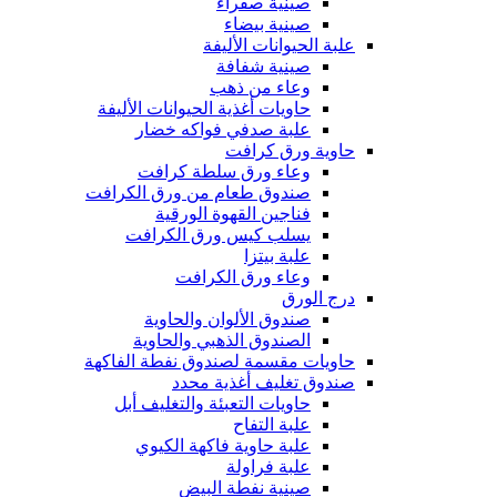
صينية صفراء
صينية بيضاء
علبة الحيوانات الأليفة
صينية شفافة
وعاء من ذهب
حاويات أغذية الحيوانات الأليفة
علبة صدفي فواكه خضار
حاوية ورق كرافت
وعاء ورق سلطة كرافت
صندوق طعام من ورق الكرافت
فناجين القهوة الورقية
يسلب كيس ورق الكرافت
علبة بيتزا
وعاء ورق الكرافت
درج الورق
صندوق الألوان والحاوية
الصندوق الذهبي والحاوية
حاويات مقسمة لصندوق نفطة الفاكهة
صندوق تغليف أغذية محدد
حاويات التعبئة والتغليف أبل
علبة التفاح
علبة حاوية فاكهة الكيوي
علبة فراولة
صينية نفطة البيض