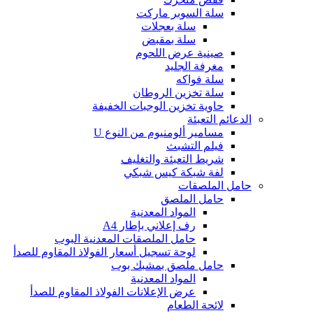
سلة السوبر ماركت
سلة بعجلات
سلة بمقبض
صينية عرض اللحوم
مغرفة الجليد
سلة فواكه
سلة تخزين الروطان
حاوية تخزين الوجبات الخفيفة
الدعائم التعبئة
مسامير ألومنيوم من النوع U
فيلم التشبث
شريط التعبئة والتغليف
لفة شبكة كيس شبكي
حامل الملصقات
حامل الملصق
المواد المعدنية
رف إعلاني بإطار A4
حامل الملصقات المعدنية البوب
لوحة تسجيل أسعار الفولاذ المقاوم للصدأ
حامل ملصق بمشبك بوب
المواد المعدنية
عرض الإعلانات الفولاذ المقاوم للصدأ
لائحة الطعام