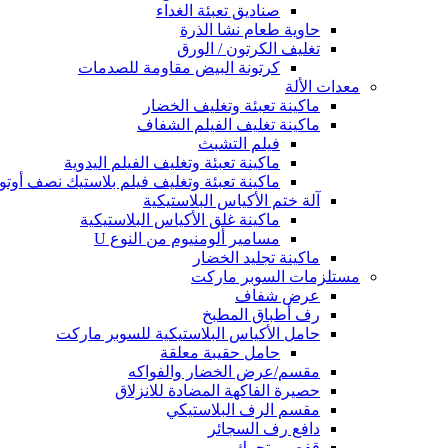
صناديق تعبئة الغداء
حاوية طعام نشا الذرة
تغليف الكرتون / الورق
كرتونة البيض مقاومة للصدمات
معدات الألة
ماكينة تعبئة وتغليف الخضار
ماكينة تغليف الفيلم الشفاف
فيلم التشبث
ماكينة تعبئة وتغليف الفيلم اليدوية
ماكينة تعبئة وتغليف فيلم بلاستيك نصف أوتوم
آلة ختم الأكياس البلاستيكية
ماكينة غلق الأكياس البلاستيكية
مسامير ألومنيوم من النوع U
ماكينة تجليد الخضار
مستلزمات السوبر ماركت
عرض شفاف
رف أطباق المطبخ
حامل الأكياس البلاستيكية للسوبر ماركت
حامل حقيبة معلقة
مقسم/عرض الخضار والفواكه
حصيرة الفاكهة المضادة للانزلاق
مقسم الرف البلاستيكي
دافع رف السجائر
قفص متحرك