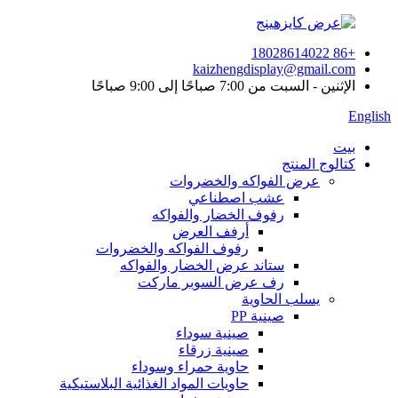
+86 18028614022
kaizhengdisplay@gmail.com
الإثنين - السبت من 7:00 صباحًا إلى 9:00 صباحًا
English
بيت
كتالوج المنتج
عرض الفواكه والخضروات
عشب اصطناعي
رفوف الخضار والفواكه
أرفف العرض
رفوف الفواكه والخضروات
ستاند عرض الخضار والفواكه
رف عرض السوبر ماركت
يسلب الحاوية
صينية PP
صينية سوداء
صينية زرقاء
حاوية حمراء وسوداء
حاويات المواد الغذائية البلاستيكية