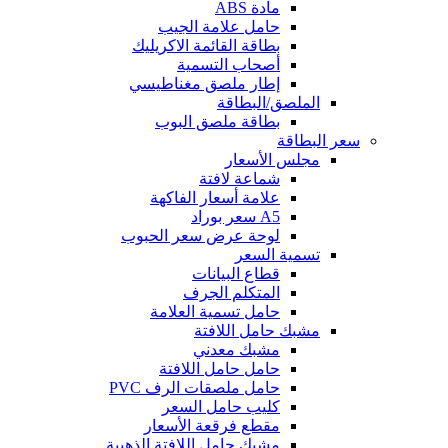
مادة ABS
حامل علامة الجيب
بطاقة القائمة الاكريليك
أصحاب التسمية
إطار ملصق مغناطيسي
الملصق/البطاقة
بطاقة ملصق البوب
سعر البطاقة
مجلس الأسعار
شماعة لافتة
علامة أسعار الفاكهة
A5 سعر بوراد
لوحة عرض سعر الحبوب
تسمية السعر
قطاع البيانات
المتكلم الجرف
حامل تسمية العلامة
مشبك حامل اللافتة
مشبك معدني
حامل حامل اللافتة
حامل ملصقات الرف PVC
كليب حامل السعر
مقطع فرقعة الأسعار
مشبك حامل اللافتة الذهبية