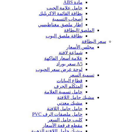
مادة ABS
حامل علامة الجيب
بطاقة القائمة الاكريليك
أصحاب التسمية
إطار ملصق مغناطيسي
الملصق/البطاقة
بطاقة ملصق البوب
سعر البطاقة
مجلس الأسعار
شماعة لافتة
علامة أسعار الفاكهة
A5 سعر بوراد
لوحة عرض سعر الحبوب
تسمية السعر
قطاع البيانات
المتكلم الجرف
حامل تسمية العلامة
مشبك حامل اللافتة
مشبك معدني
حامل حامل اللافتة
حامل ملصقات الرف PVC
كليب حامل السعر
مقطع فرقعة الأسعار
مشبك حامل اللافتة الذهبية