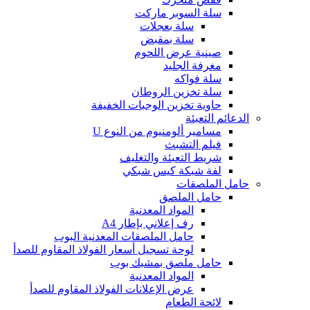
سلة السوبر ماركت
سلة بعجلات
سلة بمقبض
صينية عرض اللحوم
مغرفة الجليد
سلة فواكه
سلة تخزين الروطان
حاوية تخزين الوجبات الخفيفة
الدعائم التعبئة
مسامير ألومنيوم من النوع U
فيلم التشبث
شريط التعبئة والتغليف
لفة شبكة كيس شبكي
حامل الملصقات
حامل الملصق
المواد المعدنية
رف إعلاني بإطار A4
حامل الملصقات المعدنية البوب
لوحة تسجيل أسعار الفولاذ المقاوم للصدأ
حامل ملصق بمشبك بوب
المواد المعدنية
عرض الإعلانات الفولاذ المقاوم للصدأ
لائحة الطعام