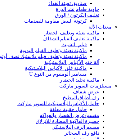
صناديق تعبئة الغداء
حاوية طعام نشا الذرة
تغليف الكرتون / الورق
كرتونة البيض مقاومة للصدمات
معدات الألة
ماكينة تعبئة وتغليف الخضار
ماكينة تغليف الفيلم الشفاف
فيلم التشبث
ماكينة تعبئة وتغليف الفيلم اليدوية
ماكينة تعبئة وتغليف فيلم بلاستيك نصف أوتوم
آلة ختم الأكياس البلاستيكية
ماكينة غلق الأكياس البلاستيكية
مسامير ألومنيوم من النوع U
ماكينة تجليد الخضار
مستلزمات السوبر ماركت
عرض شفاف
رف أطباق المطبخ
حامل الأكياس البلاستيكية للسوبر ماركت
حامل حقيبة معلقة
مقسم/عرض الخضار والفواكه
حصيرة الفاكهة المضادة للانزلاق
مقسم الرف البلاستيكي
دافع رف السجائر
قفص متحرك