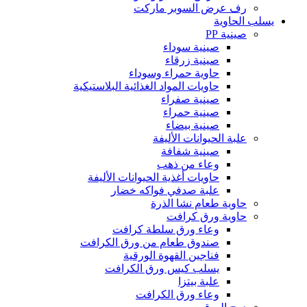
رف عرض السوبر ماركت
يسلب الحاوية
صينية PP
صينية سوداء
صينية زرقاء
حاوية حمراء وسوداء
حاويات المواد الغذائية البلاستيكية
صينية صفراء
صينية حمراء
صينية بيضاء
علبة الحيوانات الأليفة
صينية شفافة
وعاء من ذهب
حاويات أغذية الحيوانات الأليفة
علبة صدفي فواكه خضار
حاوية طعام نشا الذرة
حاوية ورق كرافت
وعاء ورق سلطة كرافت
صندوق طعام من ورق الكرافت
فناجين القهوة الورقية
يسلب كيس ورق الكرافت
علبة بيتزا
وعاء ورق الكرافت