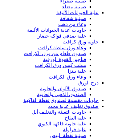
صينية صفراء
صينية بيضاء
علبة الحيوانات الأليفة
صينية شفافة
وعاء من ذهب
حاويات أغذية الحيوانات الأليفة
علبة صدفي فواكه خضار
حاوية ورق كرافت
وعاء ورق سلطة كرافت
صندوق طعام من ورق الكرافت
فناجين القهوة الورقية
يسلب كيس ورق الكرافت
علبة بيتزا
وعاء ورق الكرافت
درج الورق
صندوق الألوان والحاوية
الصندوق الذهبي والحاوية
حاويات مقسمة لصندوق نفطة الفاكهة
صندوق تغليف أغذية محدد
حاويات التعبئة والتغليف أبل
علبة التفاح
علبة حاوية فاكهة الكيوي
علبة فراولة
صينية نفطة البيض