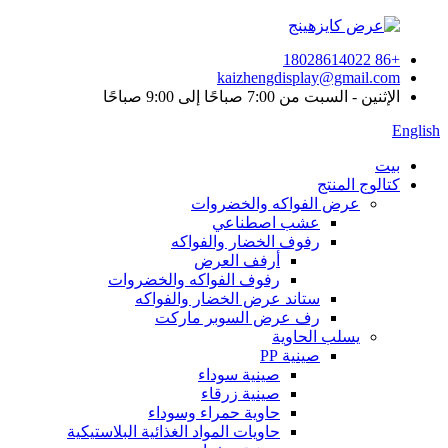
+86 18028614022
kaizhengdisplay@gmail.com
الإثنين - السبت من 7:00 صباحًا إلى 9:00 صباحًا
English
بيت
كتالوج المنتج
عرض الفواكه والخضروات
عشب اصطناعي
رفوف الخضار والفواكه
أرفف العرض
رفوف الفواكه والخضروات
ستاند عرض الخضار والفواكه
رف عرض السوبر ماركت
يسلب الحاوية
صينية PP
صينية سوداء
صينية زرقاء
حاوية حمراء وسوداء
حاويات المواد الغذائية البلاستيكية